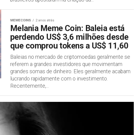
MEMECOINS
2 anos atrás
Melania Meme Coin: Baleia está
perdendo US$ 3,6 milhões desde
que comprou tokens a US$ 11,60
Baleias no mercado de criptomoedas geralmente se
referem a grandes investidores que movimentam
grandes somas de dinheiro. Eles geralmente acabam
lucrando rapidamente com o investimento.
Recentemente,...