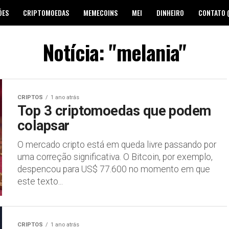
ÕES
CRIPTOMOEDAS
MEMECOINS
MEI
DINHEIRO
CONTATO 
Notícia: "melania"
CRIPTOS
1 ano atrás
Top 3 criptomoedas que podem
colapsar
O mercado cripto está em queda livre passando por
uma correção significativa. O Bitcoin, por exemplo,
despencou para US$ 77.600 no momento em que
este texto...
CRIPTOS
1 ano atrás