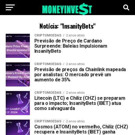
Notícia: "InsanityBets"
CRIPTOMOEDAS
2 anos atrás
Previsão de Preço de Cardano
Surpreende: Baleias Impulsionam
InsanityBets
CRIPTOMOEDAS
2 anos atrás
Previsão de preços da Chainlink mapeada
por analistas: O mercado prevê um
aumento de 35%
CRIPTOMOEDAS
2 anos atrás
Litecoin (LTC) e Chiliz (CHZ) se preparam
para o impacto; InsanityBets (IBET) atua
como salvaguarda
CRIPTOMOEDAS
2 anos atrás
Cosmos (ATOM) no vermelho, Chiliz (CHZ)
recupera e InsanityBets (IBET) ganha