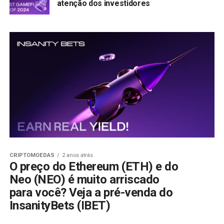
atenção dos investidores
CRIPTOMOEDAS
2 anos atrás
O preço do Ethereum (ETH) e do
Neo (NEO) é muito arriscado
para você? Veja a pré-venda do
InsanityBets (IBET)