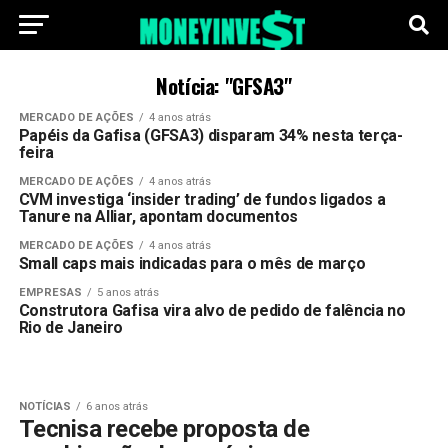
Notícia: "GFSA3"
MERCADO DE AÇÕES
4 anos atrás
Papéis da Gafisa (GFSA3) disparam 34% nesta terça-
feira
MERCADO DE AÇÕES
4 anos atrás
CVM investiga ‘insider trading’ de fundos ligados a
Tanure na Alliar, apontam documentos
MERCADO DE AÇÕES
4 anos atrás
Small caps mais indicadas para o mês de março
EMPRESAS
5 anos atrás
Construtora Gafisa vira alvo de pedido de falência no
Rio de Janeiro
NOTÍCIAS
6 anos atrás
Tecnisa recebe proposta de