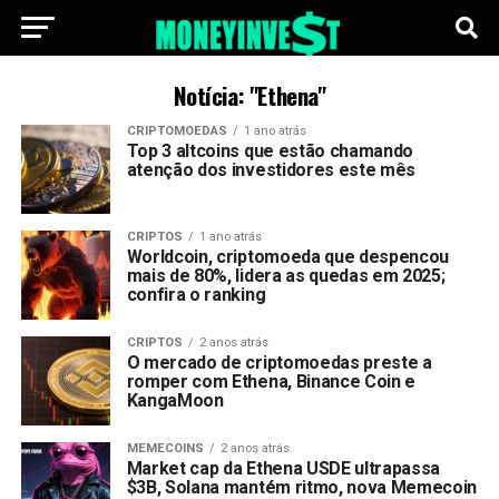
Notícia: "Ethena"
CRIPTOMOEDAS
1 ano atrás
Top 3 altcoins que estão chamando
atenção dos investidores este mês
CRIPTOS
1 ano atrás
Worldcoin, criptomoeda que despencou
mais de 80%, lidera as quedas em 2025;
confira o ranking
CRIPTOS
2 anos atrás
O mercado de criptomoedas preste a
romper com Ethena, Binance Coin e
KangaMoon
MEMECOINS
2 anos atrás
Market cap da Ethena USDE ultrapassa
$3B, Solana mantém ritmo, nova Memecoin