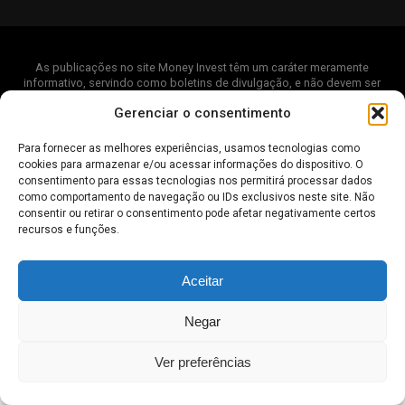
As publicações no site Money Invest têm um caráter meramente
informativo, servindo como boletins de divulgação, e não devem ser
interpretadas como recomendações de investimento.
Leia mais
Gerenciar o consentimento
Mercado de Criptomoedas,
Bolsa de Valores
.
Money Invest
: O futuro
do
dinheiro
.
Para fornecer as melhores experiências, usamos tecnologias como
cookies para armazenar e/ou acessar informações do dispositivo. O
2018 - 2026 -
Money Invest
- Todos os direitos reservados
consentimento para essas tecnologias nos permitirá processar dados
como comportamento de navegação ou IDs exclusivos neste site. Não
consentir ou retirar o consentimento pode afetar negativamente certos
recursos e funções.
Aceitar
Negar
Ver preferências