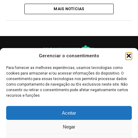
MAIS NOTÍCIAS
Gerenciar o consentimento
Para fornecer as melhores experiências, usamos tecnologias como
cookies para armazenar e/ou acessar informações do dispositivo. O
consentimento para essas tecnologias nos permitirá processar dados
como comportamento de navegação ou IDs exclusivos neste site. Não
consentir ou retirar o consentimento pode afetar negativamente certos
recursos e funções.
As publicações no site Money Invest têm um caráter meramente
Aceitar
informativo, servindo como boletins de divulgação, e não devem ser
interpretadas como recomendações de investimento.
Leia mais
Negar
Mercado de Criptomoedas,
Bolsa de Valores
.
Money Invest
: O futuro
do
dinheiro
.