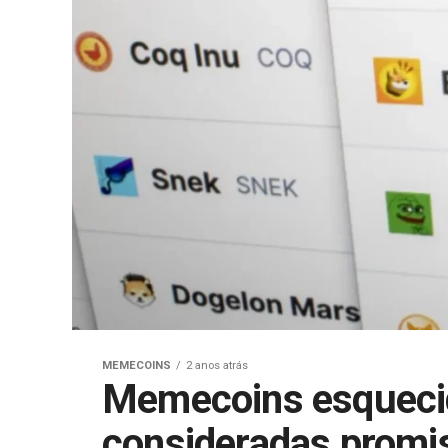
MEMECOINS
2 anos atrás
Memecoins esquecid
consideradas promi