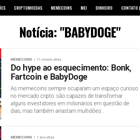
ÕES
CRIPTOMOEDAS
MEMECOINS
MEI
DINHEIRO
CONTATO 
Notícia: "BABYDOGE"
MEMECOINS
11 meses atrás
Do hype ao esquecimento: Bonk,
Fartcoin e BabyDoge
As memecoins sempre ocuparam um espaço curioso
no mercado cripto: são capazes de transformar
alguns investidores em milionários em questão de
dias, mas também arrastam multidões...
MEMECOINS
1 ano atrás