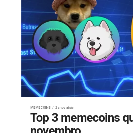
MEMECOINS
2 anos atrás
Top 3 memecoins q
novembro