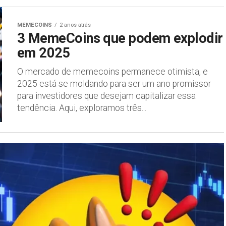
MEMECOINS
2 anos atrás
3 MemeCoins que podem explodir
em 2025
O mercado de memecoins permanece otimista, e
2025 está se moldando para ser um ano promissor
para investidores que desejam capitalizar essa
tendência. Aqui, exploramos três...