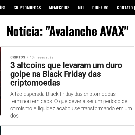
ÕES
CRIPTOMOEDAS
MEMECOINS
MEI
DINHEIRO
CONTATO 
Notícia: "Avalanche AVAX"
CRIPTOS
10 meses atrás
3 altcoins que levaram um duro
golpe na Black Friday das
criptomoedas
A tão esperada Black Friday das criptomoedas
terminou em caos. O que deveria ser um período de
otimismo e liquidez acabou se transformando em um
dos...