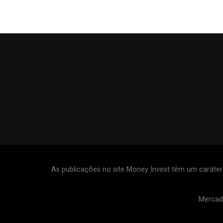
As publicações no site Money Invest têm um caráte
Mercad