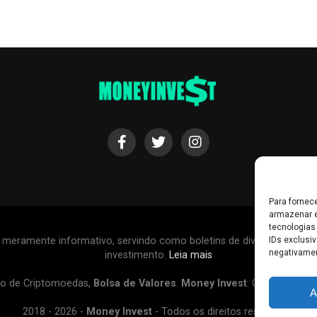
Para fornec
armazenar e
tecnologias
r meramente informativo, servindo como boletins de divulgação, e
IDs exclusiv
negativamen
investimento.
Leia mais
o de Criptomoedas,
Bolsa de Valores
.
Money Invest
: O futuro do
d
A
2018 - 2026 -
Money Invest
- Todos os direitos reservados